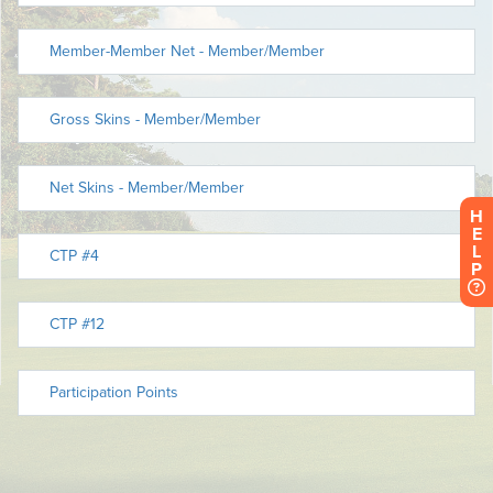
H
E
L
P